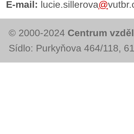
E-mail:
lucie.sillerova
@
vutbr.
© 2000-2024
Centrum vzděl
Sídlo: Purkyňova 464/118, 6