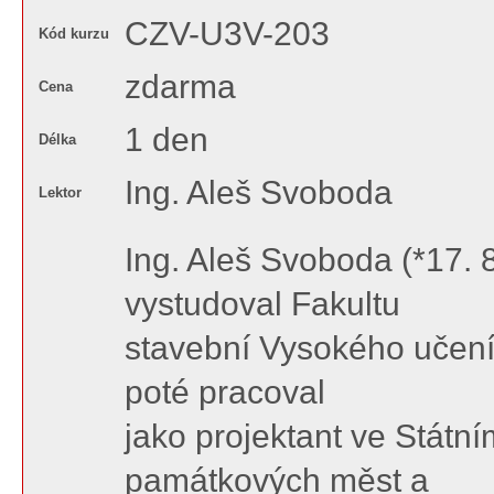
CZV-U3V-203
Kód kurzu
zdarma
Cena
1 den
Délka
Ing. Aleš Svoboda
Lektor
Ing. Aleš Svoboda (*17. 
vystudoval Fakultu
stavební Vysokého učení
poté pracoval
jako projektant ve Státní
památkových měst a