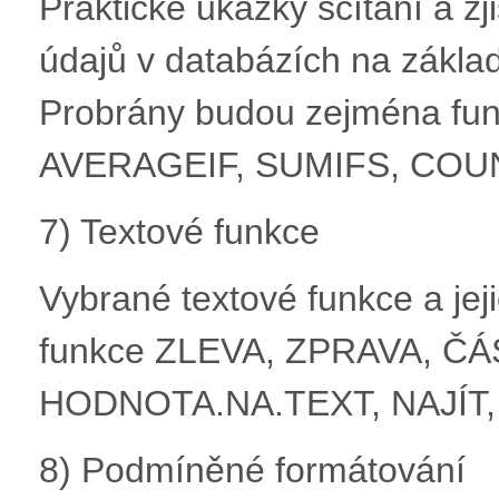
Praktické ukázky sčítání a z
údajů v databázích na zákla
Probrány budou zejména fu
AVERAGEIF, SUMIFS, COU
7) Textové funkce
Vybrané textové funkce a jej
funkce ZLEVA, ZPRAVA, 
HODNOTA.NA.TEXT, NAJÍT,
8) Podmíněné formátování