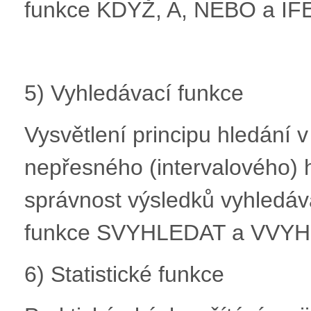
funkce KDYŽ, A, NEBO a I
5) Vyhledávací funkce
Vysvětlení principu hledání 
nepřesného (intervalového) h
správnost výsledků vyhledá
funkce SVYHLEDAT a VVYH
6) Statistické funkce