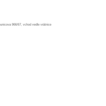
5
10:00 - 11:30
nicova 966/67, vchod vedle vrátnice