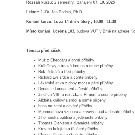
Rozsah kurzu:
2 semestry,
zahájení
07. 10. 202
Lektor:
JUDr. Jan Podola, Ph.D.
Konání kurzu:
1x za 14 dní v úterý , 
Místo konání: Učebna 103,
budova VUT v Brně na adrese Kou
Témata přednášek:
Muž z Cheddaru a první příběhy
Král Oswy a trnová koruna a druhé příběhy
Rok tří králů a třetí příběhy
Richard Lví srdce a čtvrté příběhy
Lékařská etika z doby moru a páté příběhy
Dynastie Lancasterů a šesté příběhy
Jindřich VIII. a roztržka s Římem a sedmé příběhy
Alžběta královna srdcí a osmé příběhy
boha na zemi a deváté příběhy
Monmouthova vzpoura a krvavý soud a desáté příběhy
Jihomořská bublina a jedenácté příběhy
Thomas Clarkson a dvanácté příběhy
Krev na kolejích a třinácté příběhy
Charles Darwin a čtrnácté příběhy